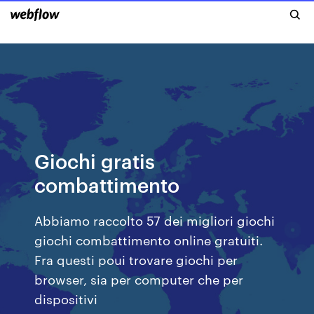
Giochi gratis
combattimento
Abbiamo raccolto 57 dei migliori giochi
giochi combattimento online gratuiti.
Fra questi poui trovare giochi per
browser, sia per computer che per
dispositivi