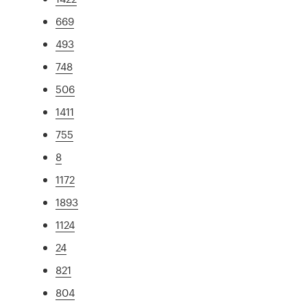
669
493
748
506
1411
755
8
1172
1893
1124
24
821
804