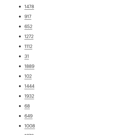
1478
917
652
1272
1112
31
1889
102
1444
1932
68
649
1008