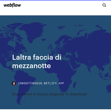
Laltra faccia di
mezzanotte
CDNSOFTSBGGUG.NETLIFY.APP
Due uomini e mezzo stagione 11 download