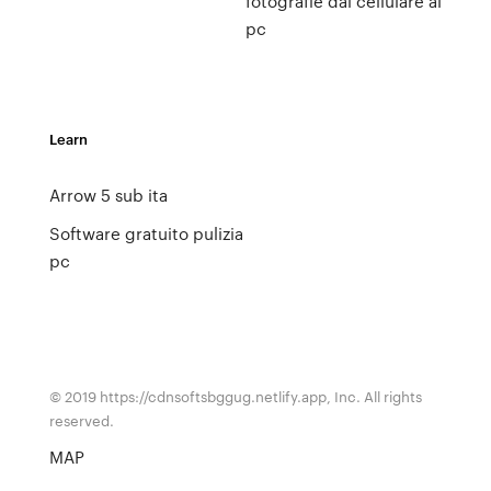
fotografie dal cellulare al
pc
Learn
Arrow 5 sub ita
Software gratuito pulizia
pc
© 2019 https://cdnsoftsbggug.netlify.app, Inc. All rights
reserved.
MAP