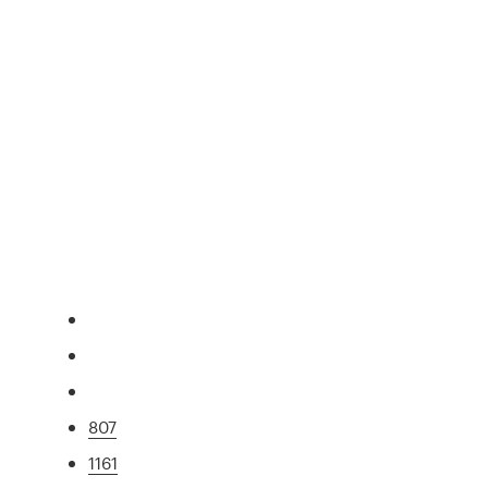
807
1161