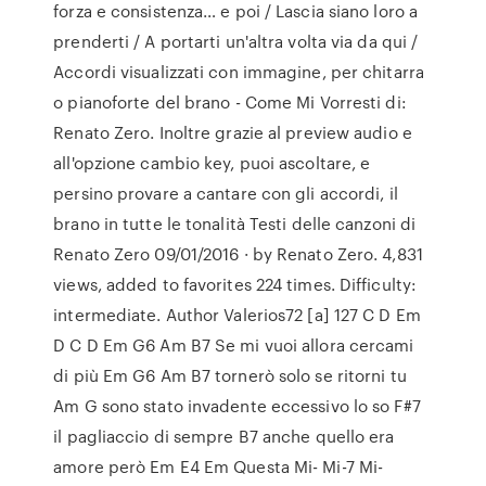
forza e consistenza… e poi / Lascia siano loro a
prenderti / A portarti un'altra volta via da qui /
Accordi visualizzati con immagine, per chitarra
o pianoforte del brano - Come Mi Vorresti di:
Renato Zero. Inoltre grazie al preview audio e
all'opzione cambio key, puoi ascoltare, e
persino provare a cantare con gli accordi, il
brano in tutte le tonalità Testi delle canzoni di
Renato Zero 09/01/2016 · by Renato Zero. 4,831
views, added to favorites 224 times. Difficulty:
intermediate. Author Valerios72 [a] 127 C D Em
D C D Em G6 Am B7 Se mi vuoi allora cercami
di più Em G6 Am B7 tornerò solo se ritorni tu
Am G sono stato invadente eccessivo lo so F#7
il pagliaccio di sempre B7 anche quello era
amore però Em E4 Em Questa Mi- Mi-7 Mi-