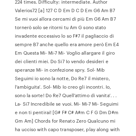
224 times. Difficulty: intermediate. Author
Valerios72 [a] 127 C D Em D C D Em G6 Am B7
Se mi vuoi allora cercami di più Em G6 Am B7
tornerò solo se ritorni tu Am G sono stato
invadente eccessivo lo so F#7 il pagliaccio di
sempre B7 anche quello era amore però Em E4
Em Questa Mi- Mi-7 Mi- Voglio allargare il giro
dei clienti miei. Do Si7 Io vendo desideri e
speranze Mi- in confezione spry. Sol- Mib
Seguimi io sono la notte, Do Re7 il mistero,
l’ambiguita’. Sol- Mib Io creo gli incontri. Io,
sono la sorte! Do Re7 Quell’attimo di vanita’. . .
La- Si7 Incredibile se vuoi. Mi- Mi-7 Mi- Seguimi
e non ti pentirai! [G# F# C# A#m C F G Dm D#m
Gm Am] Chords for Renato Zero Qualcuno mi
ha ucciso with capo transposer, play along with