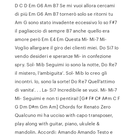
D C D Em G6 Am B7 Se mi vuoi allora cercami
di più Em G6 Am B7 tornerò solo se ritorni tu
Am G sono stato invadente eccessivo lo so F#7
il pagliaccio di sempre B7 anche quello era
amore però Em E4 Em Questa Mi- Mi-7 Mi-
Voglio allargare il giro dei clienti miei. Do Si7 Io
vendo desideri e speranze Mi- in confezione
spry. Sol- Mib Seguimi io sono la notte, Do Re7
il mistero, l’ambiguita’. Sol- Mib Io creo gli
incontri. Io, sono la sorte! Do Re7 Quell’attimo
di vanita’. . . La- Si7 Incredibile se vuoi. Mi- Mi-7
Mi- Seguimi e non ti pentirai! [G# F# C# A#m C F
G Dm D#m Gm Am] Chords for Renato Zero
Qualcuno mi ha ucciso with capo transposer,
play along with guitar, piano, ukulele &
mandolin. Accordi: Amando Amando Testo e