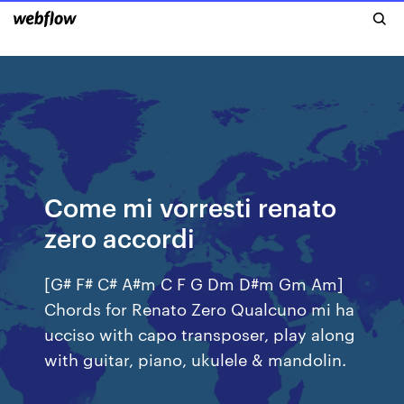
Come mi vorresti renato
zero accordi
[G# F# C# A#m C F G Dm D#m Gm Am]
Chords for Renato Zero Qualcuno mi ha
ucciso with capo transposer, play along
with guitar, piano, ukulele & mandolin.