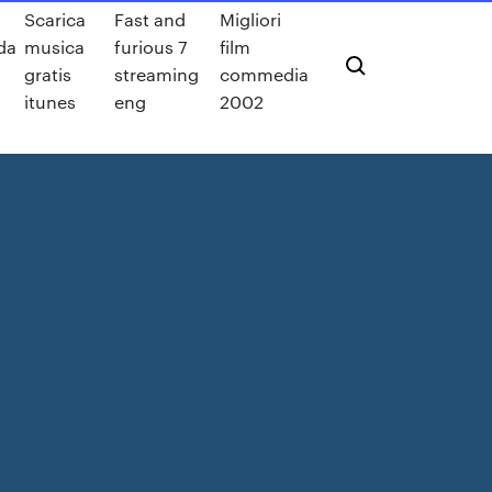
Scarica
Fast and
Migliori
da
musica
furious 7
film
gratis
streaming
commedia
itunes
eng
2002