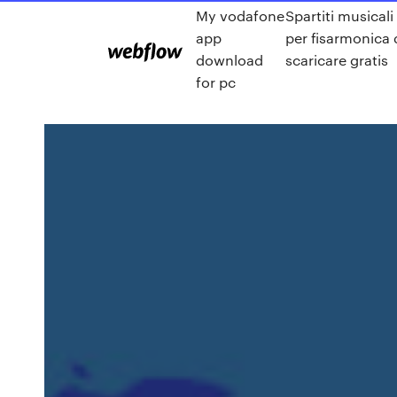
My vodafone
Spartiti musicali
app
per fisarmonica 
download
scaricare gratis
for pc