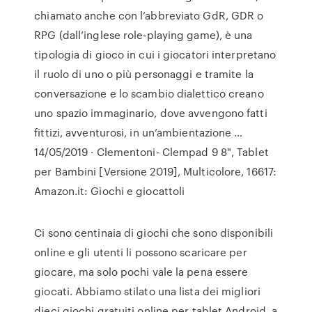
chiamato anche con l’abbreviato GdR, GDR o
RPG (dall’inglese role-playing game), è una
tipologia di gioco in cui i giocatori interpretano
il ruolo di uno o più personaggi e tramite la
conversazione e lo scambio dialettico creano
uno spazio immaginario, dove avvengono fatti
fittizi, avventurosi, in un’ambientazione …
14/05/2019 · Clementoni- Clempad 9 8", Tablet
per Bambini [Versione 2019], Multicolore, 16617:
Amazon.it: Giochi e giocattoli
Ci sono centinaia di giochi che sono disponibili
online e gli utenti li possono scaricare per
giocare, ma solo pochi vale la pena essere
giocati. Abbiamo stilato una lista dei migliori
dieci giochi gratuiti online per tablet Android, a