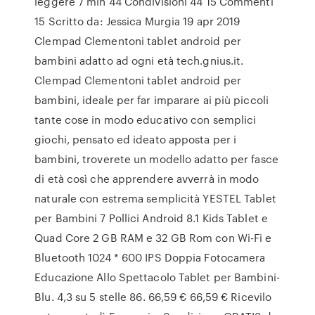
leggere 7 min 44 Condivisioni 44 15 Commenti
15 Scritto da: Jessica Murgia 19 apr 2019
Clempad Clementoni tablet android per
bambini adatto ad ogni età tech.gnius.it.
Clempad Clementoni tablet android per
bambini, ideale per far imparare ai più piccoli
tante cose in modo educativo con semplici
giochi, pensato ed ideato apposta per i
bambini, troverete un modello adatto per fasce
di età così che apprendere avverrà in modo
naturale con estrema semplicità YESTEL Tablet
per Bambini 7 Pollici Android 8.1 Kids Tablet e
Quad Core 2 GB RAM e 32 GB Rom con Wi-Fi e
Bluetooth 1024 * 600 IPS Doppia Fotocamera
Educazione Allo Spettacolo Tablet per Bambini-
Blu. 4,3 su 5 stelle 86. 66,59 € 66,59 € Ricevilo