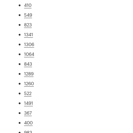
410
549
823
1341
1306
1064
843
1289
1260
522
1491
367
400
983