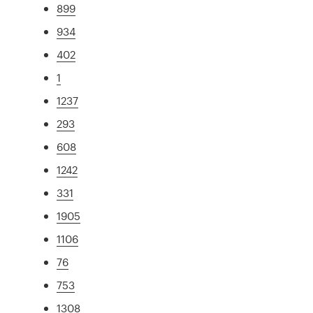
899
934
402
1
1237
293
608
1242
331
1905
1106
76
753
1308