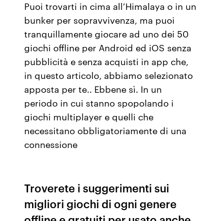
Puoi trovarti in cima all’Himalaya o in un
bunker per sopravvivenza, ma puoi
tranquillamente giocare ad uno dei 50
giochi offline per Android ed iOS senza
pubblicità e senza acquisti in app che,
in questo articolo, abbiamo selezionato
apposta per te.. Ebbene sì. In un
periodo in cui stanno spopolando i
giochi multiplayer e quelli che
necessitano obbligatoriamente di una
connessione
Troverete i suggerimenti sui
migliori giochi di ogni genere
offline e gratuiti per usato anche