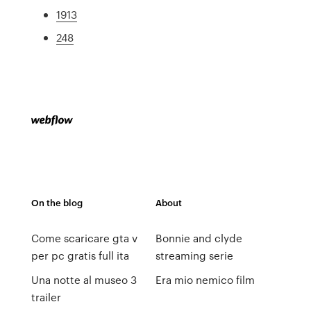
1913
248
On the blog
About
Come scaricare gta v
Bonnie and clyde
per pc gratis full ita
streaming serie
Una notte al museo 3
Era mio nemico film
trailer