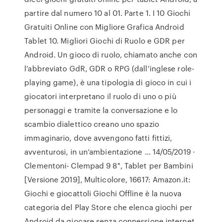
partire dal numero 10 al 01. Parte 1. I 10 Giochi
Gratuiti Online con Migliore Grafica Android
Tablet 10. Migliori Giochi di Ruolo e GDR per
Android. Un gioco di ruolo, chiamato anche con
l’abbreviato GdR, GDR o RPG (dall’inglese role-
playing game), è una tipologia di gioco in cui i
giocatori interpretano il ruolo di uno o più
personaggi e tramite la conversazione e lo
scambio dialettico creano uno spazio
immaginario, dove avvengono fatti fittizi,
avventurosi, in un’ambientazione … 14/05/2019 ·
Clementoni- Clempad 9 8", Tablet per Bambini
[Versione 2019], Multicolore, 16617: Amazon.it:
Giochi e giocattoli Giochi Offline è la nuova
categoria del Play Store che elenca giochi per
Android da giocare senza connessione internet