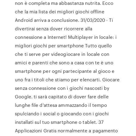
non è completa ma abbastanza nutrita. Ecco
che la mia lista dei migliori giochi offline
Android arriva a conclusione. 31/03/2020 · Ti
divertirai senza dover ricorrere alla
connessione a Internet! Multiplayer in locale: i
migliori giochi per smartphone Tutto quello
che ti serve per videogiocare in locale con
amici e parenti che sono a casa con te è uno
smartphone per ogni partecipante al gioco e
uno fra i titoli che stiamo per elencarti. Giocare
senza connessione con i giochi nascosti by
Google. ti sarà capitato di dover fare delle
lunghe file d’attesa ammazzando il tempo
spulciando i social o giocando con i giochi
installati sul tuo smartphone o tablet. 37
Applicazioni Gratis normalmente a pagamento