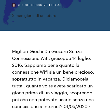
CDNSOFTSBGGUG.NETLIFY.APP
X men giorni di un futuro
Migliori Giochi Da Giocare Senza
Connessione Wifi. giuseppe 14 luglio,
2016. Sappiamo bene quanto la
connessione Wifi sia un bene prezioso,
soprattutto in vacanza. Diciamocela
tutta.. quante volte avete scaricato un
gioco prima di un viaggio, scoprendo
poi che non potevate usarlo senza una
connessione a internet? 01/05/2020 ·