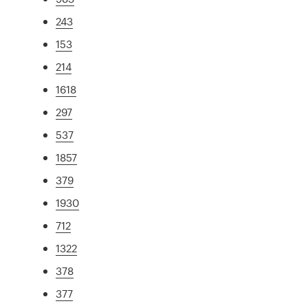
243
153
214
1618
297
537
1857
379
1930
712
1322
378
377