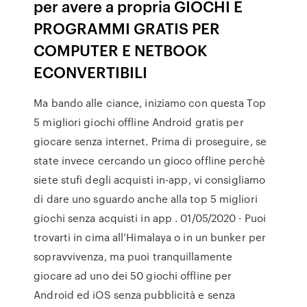
per avere a propria GIOCHI E
PROGRAMMI GRATIS PER
COMPUTER E NETBOOK
ECONVERTIBILI
Ma bando alle ciance, iniziamo con questa Top
5 migliori giochi offline Android gratis per
giocare senza internet. Prima di proseguire, se
state invece cercando un gioco offline perchè
siete stufi degli acquisti in-app, vi consigliamo
di dare uno sguardo anche alla top 5 migliori
giochi senza acquisti in app . 01/05/2020 · Puoi
trovarti in cima all’Himalaya o in un bunker per
sopravvivenza, ma puoi tranquillamente
giocare ad uno dei 50 giochi offline per
Android ed iOS senza pubblicità e senza