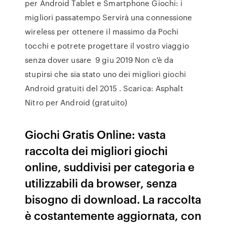
per Android Tablet e Smartphone Giochi: i
migliori passatempo Servirà una connessione
wireless per ottenere il massimo da Pochi
tocchi e potrete progettare il vostro viaggio
senza dover usare 9 giu 2019 Non c'è da
stupirsi che sia stato uno dei migliori giochi
Android gratuiti del 2015 . Scarica: Asphalt
Nitro per Android (gratuito)
Giochi Gratis Online: vasta
raccolta dei migliori giochi
online, suddivisi per categoria e
utilizzabili da browser, senza
bisogno di download. La raccolta
è costantemente aggiornata, con