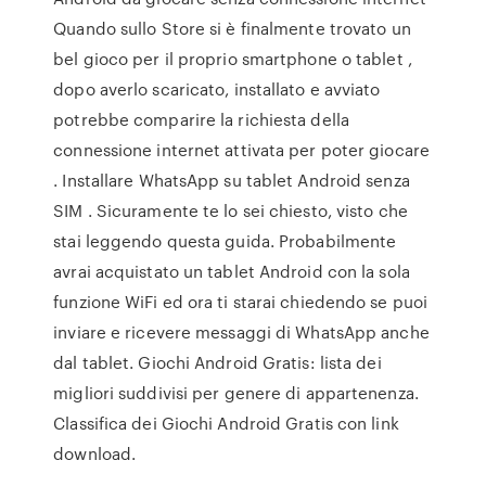
Quando sullo Store si è finalmente trovato un
bel gioco per il proprio smartphone o tablet ,
dopo averlo scaricato, installato e avviato
potrebbe comparire la richiesta della
connessione internet attivata per poter giocare
. Installare WhatsApp su tablet Android senza
SIM . Sicuramente te lo sei chiesto, visto che
stai leggendo questa guida. Probabilmente
avrai acquistato un tablet Android con la sola
funzione WiFi ed ora ti starai chiedendo se puoi
inviare e ricevere messaggi di WhatsApp anche
dal tablet. Giochi Android Gratis: lista dei
migliori suddivisi per genere di appartenenza.
Classifica dei Giochi Android Gratis con link
download.