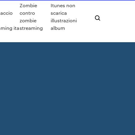
Zombie
Itunes non
iaccio
contro
scarica
9
zombie
illustrazioni
aming ita
streaming
album