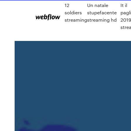
12
Un natale
It il
soldiers
stupefacente
pagl
streaming
streaming hd
201
stre