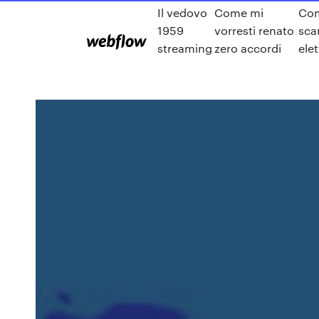
Il vedovo
Come mi
Com
1959
vorresti renato
scar
streaming
zero accordi
ele