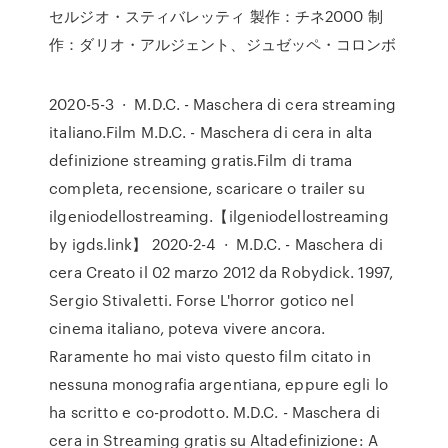
セルジオ・スティバレッティ 製作：チネ2000 制
作：ダリオ・アルジェント、ジュゼッペ・コロンボ
2020-5-3 · M.D.C. - Maschera di cera streaming
italiano.Film M.D.C. - Maschera di cera in alta
definizione streaming gratis.Film di trama
completa, recensione, scaricare o trailer su
ilgeniodellostreaming.【ilgeniodellostreaming
by igds.link】 2020-2-4 · M.D.C. - Maschera di
cera Creato il 02 marzo 2012 da Robydick. 1997,
Sergio Stivaletti. Forse L'horror gotico nel
cinema italiano, poteva vivere ancora.
Raramente ho mai visto questo film citato in
nessuna monografia argentiana, eppure egli lo
ha scritto e co-prodotto. M.D.C. - Maschera di
cera in Streaming gratis su Altadefinizione: A