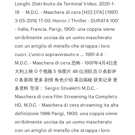
Longhi. Distribuito da Terminal Video. 2020-1-
19 · M.D.C. - Maschera di cera [HD] [ITA] (1997)
3-05-2019, 17:00. Horror / Thriller - DURATA 100′
- Italia, Francia. Parigi, 1900: una coppia viene
orribilmente uccisa da un uomo mascherato
con un artiglio di metallo che strappa i loro
cuori. L'unico sopravvissuto e … 1997-4-4 ·
M.D.C. - Maschera di cera 恐怖 - 1997年4月4日意
大利上映 0 个视频 5 张图片 48 位演职员 0 条影评
0 条新闻 更多 剧情 角色介绍 幕后揭秘 获奖记录 更
多资料 导演： Sergio Stivaletti M.D.C. -
Maschera di cera Film Streaming Ita Completo
HD, M.D.C. - Maschera di cera streaming ita alta
definizione 1996 Parigi, 1900: una coppia viene
orribilmente uccisa da un uomo mascherato
con un artiglio di metallo che strappa i loro