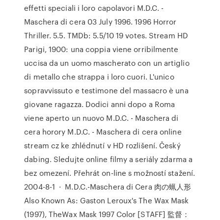
effetti speciali i loro capolavori M.D.C. -
Maschera di cera 03 July 1996. 1996 Horror
Thriller. 5.5. TMDb: 5.5/10 19 votes. Stream HD
Parigi, 1900: una coppia viene orribilmente
uccisa da un uomo mascherato con un artiglio
di metallo che strappa i loro cuori. L'unico
sopravvissuto e testimone del massacro è una
giovane ragazza. Dodici anni dopo a Roma
viene aperto un nuovo M.D.C. - Maschera di
cera horory M.D.C. - Maschera di cera online
stream cz ke zhlédnutí v HD rozlišení. Český
dabing. Sledujte online filmy a seriály zdarma a
bez omezení. Přehrát on-line s možností stažení.
2004-8-1 · M.D.C.-Maschera di Cera 肉の蝋人形
Also Known As: Gaston Leroux's The Wax Mask
(1997), TheWax Mask 1997 Color [STAFF] 監督：