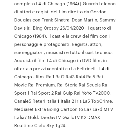
completo I 4 di Chicago (1964) | Guarda l'elenco
di attori e registi del film diretto da Gordon
Douglas con Frank Sinatra, Dean Martin, Sammy
Davis jr., Bing Crosby 26/04/2020 · I quattro di
Chicago (1964): il cast e la crew del film con i
personaggi e protagonisti. Regista, attori,
sceneggiatori, musicisti e tutto il cast tecnico.
Acquista il film I 4 di Chicago in DVD film, in
offerta a prezzi scontati su La Feltrinelli. I 4 di
Chicago - film. Rai1 Rai2 Rai3 Rai4 Rai5 Rai
Movie Rai Premium. Rai Storia Rai Scuola Rai
Sport 1 Rai Sport 2 Rai Gulp Rai YoYo TV2000.
Canale5 Rete4 Italia 1 Italia 2 Iris La5 TopCrime.
Mediaset Extra Boing Cartoonito La7 La7d MTV
Italia7 Gold. DeeJayTV GialloTV K2 DMAX
Realtime Cielo Sky Tg24.