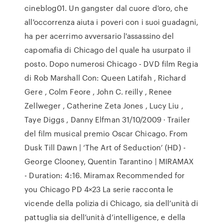
cineblog01. Un gangster dal cuore d'oro, che
all'occorrenza aiuta i poveri con i suoi guadagni,
ha per acerrimo avversario l'assassino del
capomafia di Chicago del quale ha usurpato il
posto. Dopo numerosi Chicago - DVD film Regia
di Rob Marshall Con: Queen Latifah , Richard
Gere , Colm Feore , John C. reilly , Renee
Zellweger , Catherine Zeta Jones , Lucy Liu ,
Taye Diggs , Danny Elfman 31/10/2009 · Trailer
del film musical premio Oscar Chicago. From
Dusk Till Dawn | ‘The Art of Seduction’ (HD) -
George Clooney, Quentin Tarantino | MIRAMAX
- Duration: 4:16. Miramax Recommended for
you Chicago PD 4×23 La serie racconta le
vicende della polizia di Chicago, sia dell’unità di
pattuglia sia dell’unità d’intelligence, e della