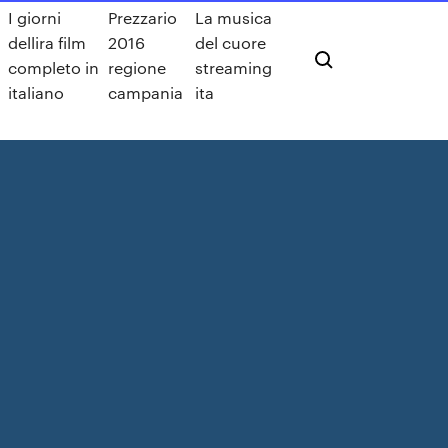
I giorni
Prezzario
La musica
dellira film
2016
del cuore
completo in
regione
streaming
italiano
campania
ita