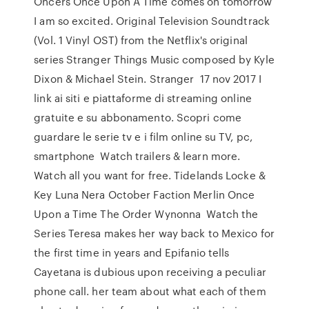
Oncers Once Upon A Time comes on tomorrow
I am so excited. Original Television Soundtrack
(Vol. 1 Vinyl OST) from the Netflix's original
series Stranger Things Music composed by Kyle
Dixon & Michael Stein. Stranger 17 nov 2017 I
link ai siti e piattaforme di streaming online
gratuite e su abbonamento. Scopri come
guardare le serie tv e i film online su TV, pc,
smartphone Watch trailers & learn more.
Watch all you want for free. Tidelands Locke &
Key Luna Nera October Faction Merlin Once
Upon a Time The Order Wynonna Watch the
Series Teresa makes her way back to Mexico for
the first time in years and Epifanio tells
Cayetana is dubious upon receiving a peculiar
phone call. her team about what each of them