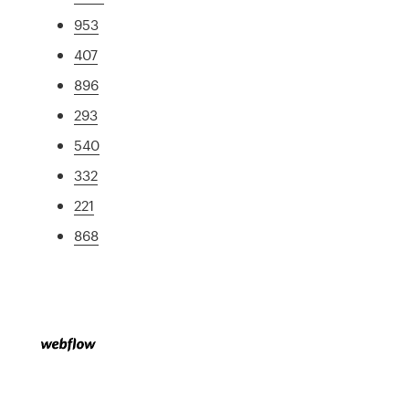
953
407
896
293
540
332
221
868