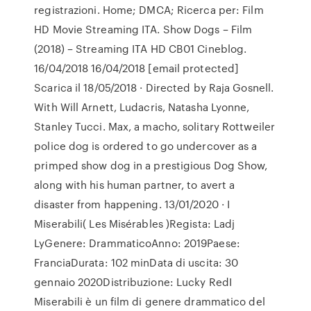
registrazioni. Home; DMCA; Ricerca per: Film
HD Movie Streaming ITA. Show Dogs – Film
(2018) – Streaming ITA HD CB01 Cineblog.
16/04/2018 16/04/2018 [email protected]
Scarica il 18/05/2018 · Directed by Raja Gosnell.
With Will Arnett, Ludacris, Natasha Lyonne,
Stanley Tucci. Max, a macho, solitary Rottweiler
police dog is ordered to go undercover as a
primped show dog in a prestigious Dog Show,
along with his human partner, to avert a
disaster from happening. 13/01/2020 · I
Miserabili( Les Misérables )Regista: Ladj
LyGenere: DrammaticoAnno: 2019Paese:
FranciaDurata: 102 minData di uscita: 30
gennaio 2020Distribuzione: Lucky RedI
Miserabili è un film di genere drammatico del