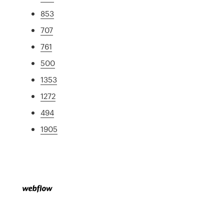
853
707
761
500
1353
1272
494
1905