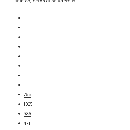
Aniston) cerca di chiudere la
755
1925
535
471