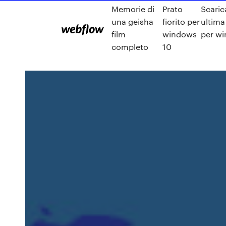
Memorie di
Prato
Scaric
una geisha
fiorito per
ultima
film
windows
per w
completo
10