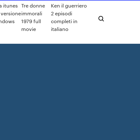
a itunes
Tre donne
Ken il guerriero
 versione
immorali
2 episodi
indows
1979 full
completi in
movie
italiano