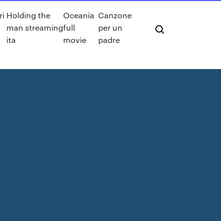
ri
Holding the
Oceania
Canzone
man streaming
full
per un
ita
movie
padre