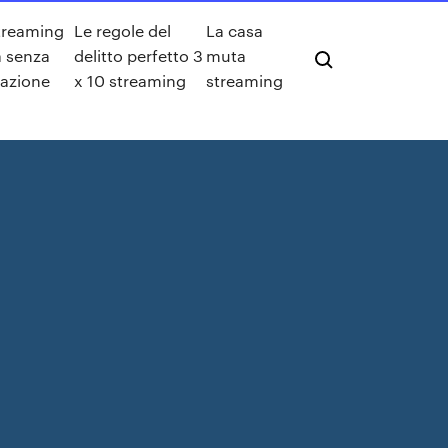
treaming
Le regole del
La casa
a senza
delitto perfetto 3
muta
razione
x 10 streaming
streaming