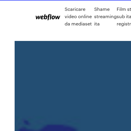
Scaricare
Shame
Film s
video online
streaming
sub it
da mediaset
ita
regist