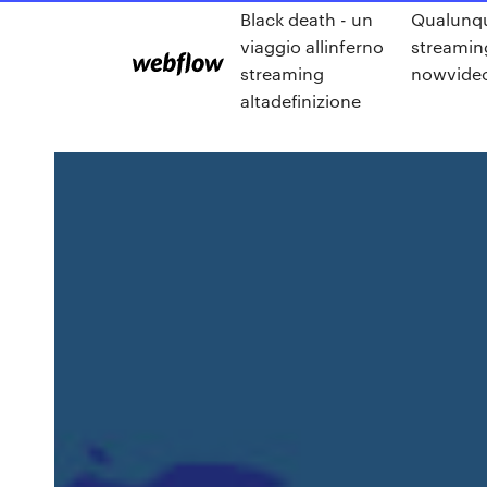
Black death - un
Qualunq
viaggio allinferno
streamin
streaming
nowvide
altadefinizione