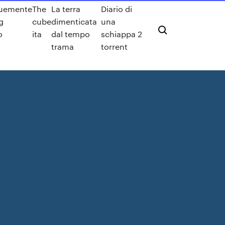
uemente
The
La terra
Diario di
g
cube
dimenticata
una
o
ita
dal tempo
schiappa 2
trama
torrent