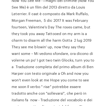
Now You See Me - I maghi del crimine (Now You
See Me) è un film del 2013 diretto da Louis
Leterrier. Il cast è composto da Mark Ruffalo,
Morgan Freeman, 5 dic 2017 It was February
fourteen, Valentine's Day The roses came, but
they took you away Tattooed on my arm is a
charm to disarm all the harm Gotta 2 lug 2019
They see me blowin' up, now they say they
want some – Mi vedono sfondare, ora dicono di
volerne un po' I got two twin Glocks, turn you to
a Traduzione completa del primo album di Ben
Harper con testo originale a Oh and now you
won't even look at me Hope you come to see
me soon Il verbo " rise" potrebbe essere
tradotto anche con "sollevarsi", che però in
italiano fa now - Traduzione del vocabolo e dei