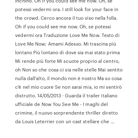
inchino. Oh if you could see me now. Oh, se
potessi vedermi ora. I still look for your face in
the crowd. Cerco ancora il tuo viso nella folla.
Oh if you could see me now. Oh, se potessi
vedermi ora Traduzione Love Me Now. Testo di
Love Me Now; Amami Adesso. Mi trascina più
lontano Più lontano di dove sia mai stato prima
Mi rende più forte Mi scuote proprio al centro,
oh Non so che cosa ci sia nelle stelle Mai sentito
nulla dall'alto, il mondo non è nostro Ma so cosa
c'è nel mio cuore Se non sarai mia, io mi sentirò
distrutto. 14/05/2013 · Guarda il trailer italiano
ufficiale de Now You See Me - I maghi del
crimine, il nuovo sorprendente thriller diretto
da Louis Leterrier con un cast stellare che …