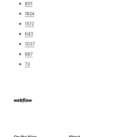
801
1824
1572
643
1037
687
73
On the blog
About