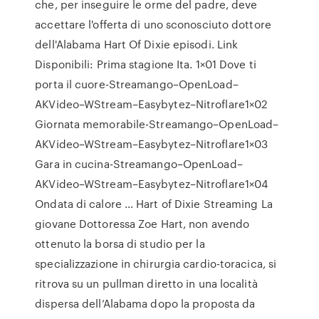
che, per inseguire le orme del padre, deve
accettare l'offerta di uno sconosciuto dottore
dell'Alabama Hart Of Dixie episodi. Link
Disponibili: Prima stagione Ita. 1×01 Dove ti
porta il cuore-Streamango–OpenLoad–
AKVideo–WStream–Easybytez–Nitroflare1×02
Giornata memorabile-Streamango–OpenLoad–
AKVideo–WStream–Easybytez–Nitroflare1×03
Gara in cucina-Streamango–OpenLoad–
AKVideo–WStream–Easybytez–Nitroflare1×04
Ondata di calore … Hart of Dixie Streaming La
giovane Dottoressa Zoe Hart, non avendo
ottenuto la borsa di studio per la
specializzazione in chirurgia cardio-toracica, si
ritrova su un pullman diretto in una località
dispersa dell’Alabama dopo la proposta da