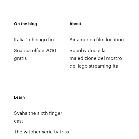
On the blog
About
Italia 1 chicago fire
Air america film location
Scarica office 2016
Scooby doo e la
gratis
maledizione del mostro
del lago streaming ita
Learn
Svaha the sixth finger
cast
The witcher serie tv triss