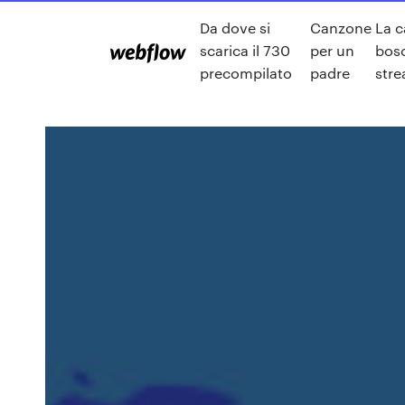
Da dove si
Canzone
La c
scarica il 730
per un
bos
precompilato
padre
stre