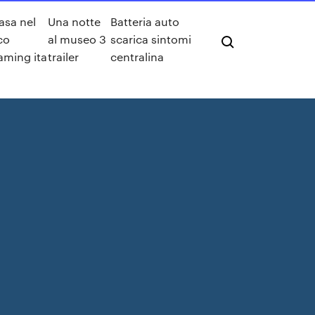
asa nel
Una notte
Batteria auto
co
al museo 3
scarica sintomi
aming ita
trailer
centralina