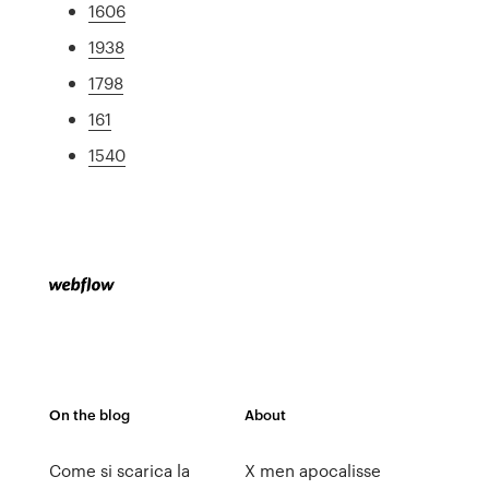
1606
1938
1798
161
1540
On the blog
About
Come si scarica la
X men apocalisse