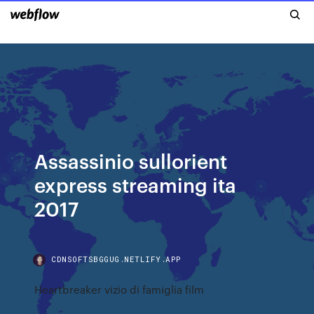
Assassinio sullorient
express streaming ita
2017
CDNSOFTSBGGUG.NETLIFY.APP
Heartbreaker vizio di famiglia film