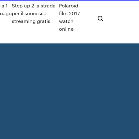
lia 1
Step up 2 la strada
Polaroid
icago
per il successo
film 2017
e
streaming gratis
watch
online