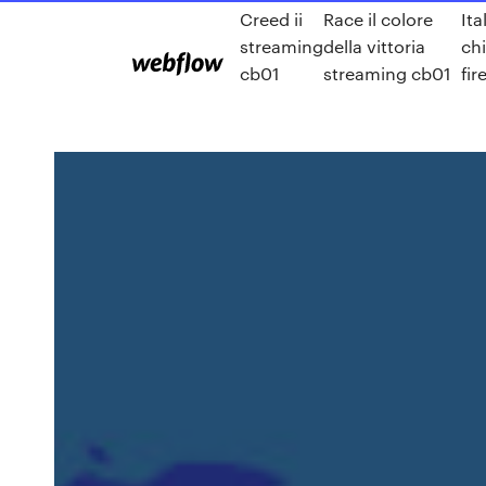
Creed ii
Race il colore
Ita
streaming
della vittoria
ch
cb01
streaming cb01
fir