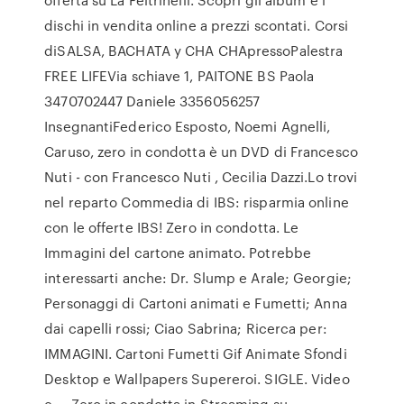
dischi in vendita online a prezzi scontati. Corsi
diSALSA, BACHATA y CHA CHApressoPalestra
FREE LIFEVia schiave 1, PAITONE BS Paola
3470702447 Daniele 3356056257
InsegnantiFederico Esposto, Noemi Agnelli,
Caruso, zero in condotta è un DVD di Francesco
Nuti - con Francesco Nuti , Cecilia Dazzi.Lo trovi
nel reparto Commedia di IBS: risparmia online
con le offerte IBS! Zero in condotta. Le
Immagini del cartone animato. Potrebbe
interessarti anche: Dr. Slump e Arale; Georgie;
Personaggi di Cartoni animati e Fumetti; Anna
dai capelli rossi; Ciao Sabrina; Ricerca per:
IMMAGINI. Cartoni Fumetti Gif Animate Sfondi
Desktop e Wallpapers Supereroi. SIGLE. Video
e … Zero in condotta in Streaming su