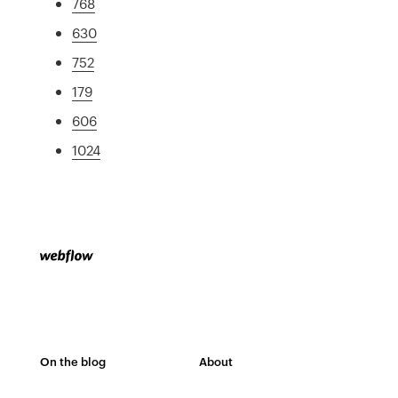
768
630
752
179
606
1024
On the blog
About