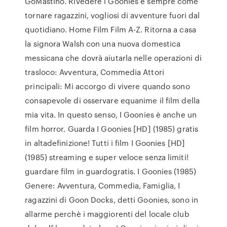
GoMastino. Rivedere i Goonies è sempre come
tornare ragazzini, vogliosi di avventure fuori dal
quotidiano. Home Film Film A-Z. Ritorna a casa
la signora Walsh con una nuova domestica
messicana che dovrà aiutarla nelle operazioni di
trasloco: Avventura, Commedia Attori
principali: Mi accorgo di vivere quando sono
consapevole di osservare equanime il film della
mia vita. In questo senso, I Goonies è anche un
film horror. Guarda I Goonies [HD] (1985) gratis
in altadefinizione! Tutti i film I Goonies [HD]
(1985) streaming e super veloce senza limiti!
guardare film in guardogratis. I Goonies (1985)
Genere: Avventura, Commedia, Famiglia, I
ragazzini di Goon Docks, detti Goonies, sono in
allarme perchè i maggiorenti del locale club