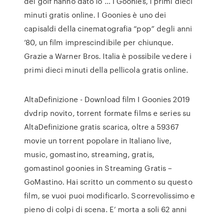
del golf hanno dato lo … I Goonies, i primi dieci
minuti gratis online. I Goonies è uno dei
capisaldi della cinematografia “pop” degli anni
’80, un film imprescindibile per chiunque.
Grazie a Warner Bros. Italia è possibile vedere i
primi dieci minuti della pellicola gratis online.
AltaDefinizione - Download film I Goonies 2019
dvdrip novito, torrent formate films e series su
AltaDefinizione gratis scarica, oltre a 59367
movie un torrent popolare in Italiano live,
music, gomastino, streaming, gratis,
gomastinoI goonies in Streaming Gratis –
GoMastino. Hai scritto un commento su questo
film, se vuoi puoi modificarlo. Scorrevolissimo e
pieno di colpi di scena. E’ morta a soli 62 anni