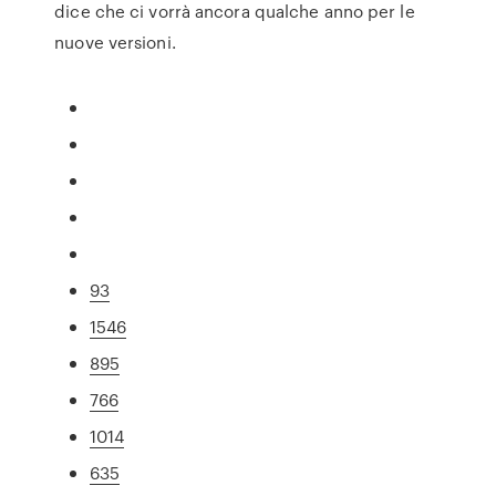
dice che ci vorrà ancora qualche anno per le
nuove versioni.
93
1546
895
766
1014
635