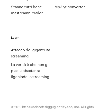
Stanno tutti bene
Mp3 yt converter
mastroianni trailer
Learn
Attacco dei giganti ita
streaming
La verità è che non gli
piaci abbastanza
ilgeniodellostreaming
© 2019 https://cdnsoftsbggug.netlify.app, Inc. All rights