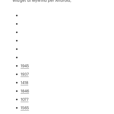
Widget di MyWind per Android,
1945
1937
1418
1846
1077
1565