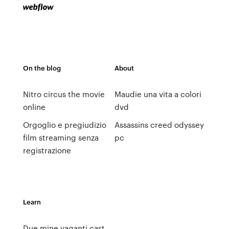
On the blog
About
Nitro circus the movie
Maudie una vita a colori
online
dvd
Orgoglio e pregiudizio
Assassins creed odyssey
film streaming senza
pc
registrazione
Learn
Due mine vaganti cast