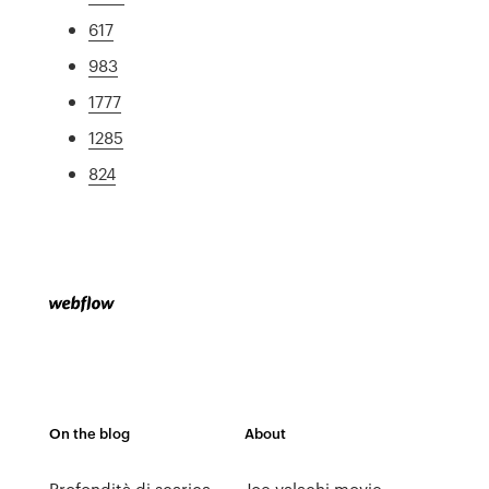
617
983
1777
1285
824
On the blog
About
Profondità di scarica
Joe valachi movie