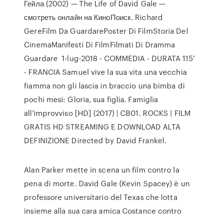
Гейла (2002) — The Life of David Gale —
смотреть онлайн на КиноПоиск. Richard
GereFilm Da GuardarePoster Di FilmStoria Del
CinemaManifesti Di FilmFilmati Di Dramma
Guardare 1-lug-2018 - COMMEDIA - DURATA 115'
- FRANCIA Samuel vive la sua vita una vecchia
fiamma non gli lascia in braccio una bimba di
pochi mesi: Gloria, sua figlia. Famiglia
all'improvviso [HD] (2017) | CB01. ROCKS | FILM
GRATIS HD STREAMING E DOWNLOAD ALTA
DEFINIZIONE Directed by David Frankel.
Alan Parker mette in scena un film contro la
pena di morte. David Gale (Kevin Spacey) è un
professore universitario del Texas che lotta
insieme alla sua cara amica Costance contro