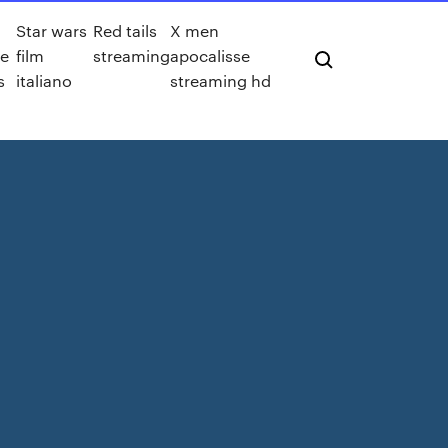
Star wars
Red tails
X men
re
film
streaming
apocalisse
s
italiano
streaming hd