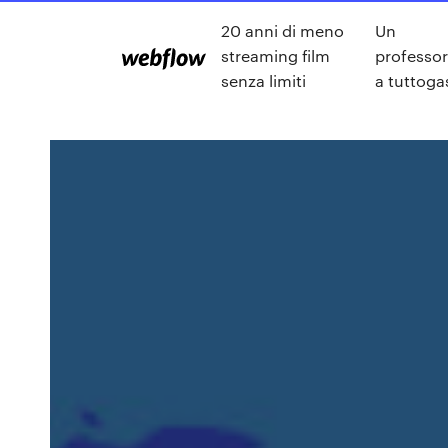
20 anni di meno
Un
streaming film
professo
senza limiti
a tuttoga