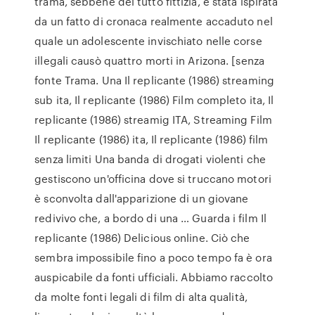
trama, sebbene del tutto fittizia, è stata ispirata
da un fatto di cronaca realmente accaduto nel
quale un adolescente invischiato nelle corse
illegali causò quattro morti in Arizona. [senza
fonte Trama. Una Il replicante (1986) streaming
sub ita, Il replicante (1986) Film completo ita, Il
replicante (1986) streamig ITA, Streaming Film
Il replicante (1986) ita, Il replicante (1986) film
senza limiti Una banda di drogati violenti che
gestiscono un'officina dove si truccano motori
è sconvolta dall'apparizione di un giovane
redivivo che, a bordo di una … Guarda i film Il
replicante (1986) Delicious online. Ciò che
sembra impossibile fino a poco tempo fa è ora
auspicabile da fonti ufficiali. Abbiamo raccolto
da molte fonti legali di film di alta qualità,