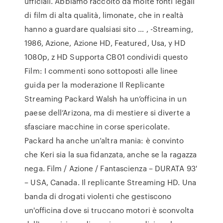
ufficiali. Abbiamo raccolto da molte fonti legali
di film di alta qualità, limonate, che in realtà
hanno a guardare qualsiasi sito … , -Streaming,
1986, Azione, Azione HD, Featured, Usa, y HD
1080p, z HD Supporta CB01 condividi questo
Film: I commenti sono sottoposti alle linee
guida per la moderazione Il Replicante
Streaming Packard Walsh ha un’officina in un
paese dell’Arizona, ma di mestiere si diverte a
sfasciare macchine in corse spericolate.
Packard ha anche un’altra mania: è convinto
che Keri sia la sua fidanzata, anche se la ragazza
nega. Film / Azione / Fantascienza – DURATA 93′
– USA, Canada. Il replicante Streaming HD. Una
banda di drogati violenti che gestiscono
un'officina dove si truccano motori è sconvolta