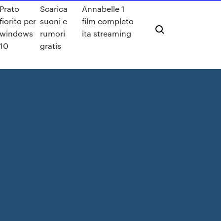
Prato
Scarica
Annabelle 1
fiorito per
suoni e
film completo
windows
rumori
ita streaming
10
gratis