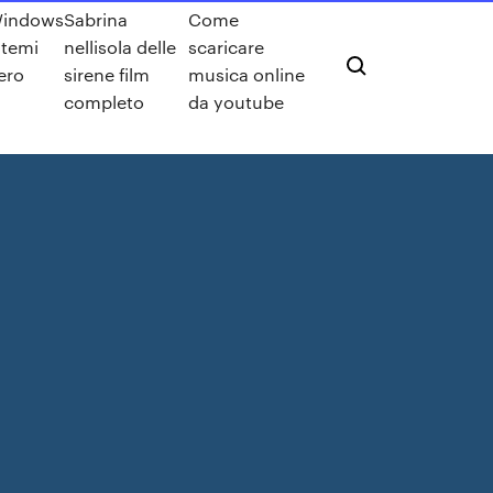
indows
Sabrina
Come
 temi
nellisola delle
scaricare
ero
sirene film
musica online
completo
da youtube