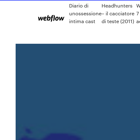
Diario di
Headhunters
W
unossessione
– il cacciatore
7
intima cast
di teste (2011)
a