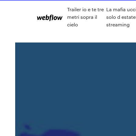
Trailer io e te tre
La mafia ucc
metri sopra il
solo d estate
cielo
streaming