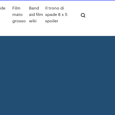
ide
Film
Band
Il trono di
mato
aid film
spade 8 x 5
grosso
wiki
spoiler