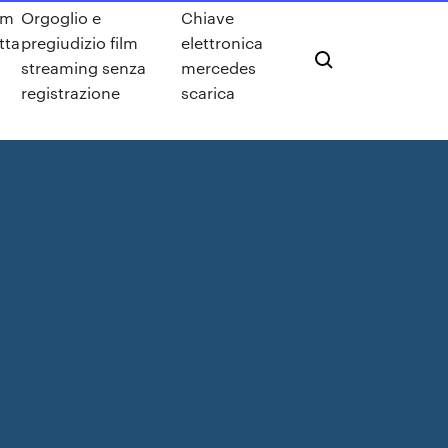
lm
Orgoglio e
Chiave
tta
pregiudizio film
elettronica
streaming senza
mercedes
registrazione
scarica