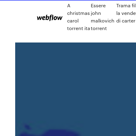
A
Essere
Trama fi
christmas
john
la vende
carol
malkovich
di carter
torrent ita
torrent