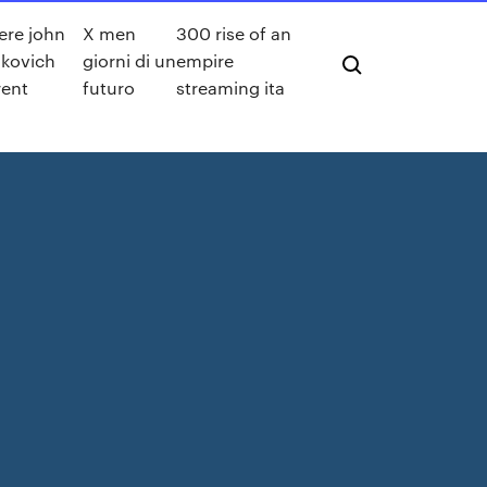
ere john
X men
300 rise of an
kovich
giorni di un
empire
rent
futuro
streaming ita