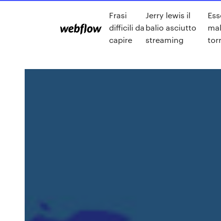
Frasi
Jerry lewis il
Ess
difficili da
balio asciutto
mal
capire
streaming
tor